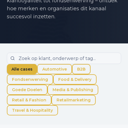
klantloyaliteit tot fondsenwerving – ontdek
hoe merken en organisaties dit kanaal
succesvol inzetten.
Alle cases
Automotive
B2B
Fondsenwerving
Food & Delivery
Goede Doelen
Media & Publishing
Retail & Fashion
Retailmarketing
Travel & Hospitality