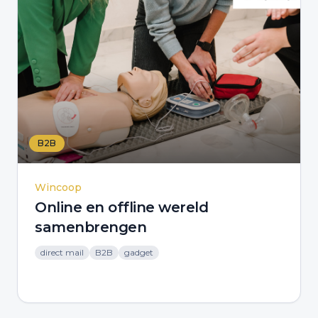
B2B
Wincoop
Online en offline wereld
samenbrengen
direct mail
B2B
gadget