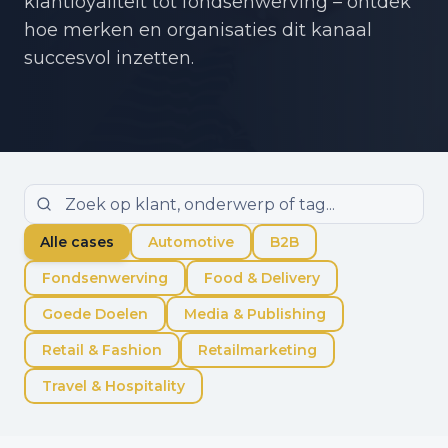
klantloyaliteit tot fondsenwerving – ontdek
hoe merken en organisaties dit kanaal
succesvol inzetten.
Alle cases
Automotive
B2B
Fondsenwerving
Food & Delivery
Goede Doelen
Media & Publishing
Retail & Fashion
Retailmarketing
Travel & Hospitality