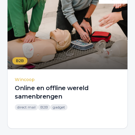
B2B
Wincoop
Online en offline wereld
samenbrengen
direct mail
B2B
gadget