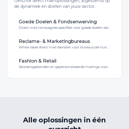
Gerichte direct mail-oplossingen, afgestemd op
de dynamiek en doelen van jouw sector.
Goede Doelen & Fondsenwerving
Direct mail campagnes specifiek voor goede doelen die
emotie combineren met conversie.
Reclame- & Marketingbureaus
White-label direct mail diensten voor bureaus die hun
klanten een complete service willen bieden.
Fashion & Retail
Seizoensgebonden en gepersonaliseerde mailings voor
fashion en retail merken.
Alle oplossingen in één