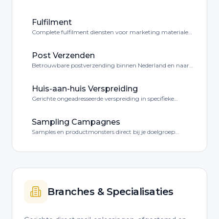
Fulfilment
Complete fulfilment diensten voor marketing materialen
en producten.
Post Verzenden
Betrouwbare postverzending binnen Nederland en naar
het buitenland tegen scherpe tarieven.
Huis-aan-huis Verspreiding
Gerichte ongeadresseerde verspreiding in specifieke
gebieden of postcodegebieden.
Sampling Campagnes
Samples en productmonsters direct bij je doelgroep
bezorgen via de brievenbus.
Branches & Specialisaties