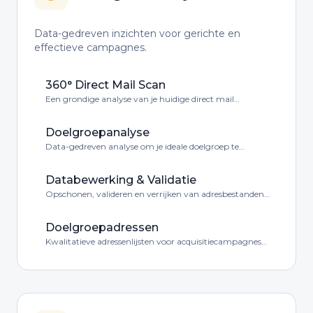
Data-gedreven inzichten voor gerichte en
effectieve campagnes.
360° Direct Mail Scan
Een grondige analyse van je huidige direct mail
activiteiten met verbeterkansen.
Doelgroepanalyse
Data-gedreven analyse om je ideale doelgroep te
identificeren en begrijpen.
Databewerking & Validatie
Opschonen, valideren en verrijken van adresbestanden
voor optimale deliverability.
Doelgroepadressen
Kwalitatieve adressenlijsten voor acquisitiecampagnes
naar jouw ideale doelgroep.