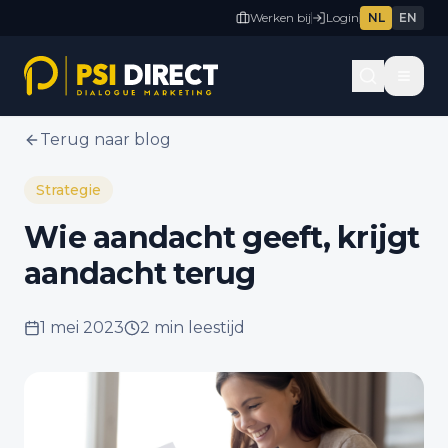
Werken bij
Login
NL
EN
Terug naar blog
Strategie
Wie aandacht geeft, krijgt
aandacht terug
1 mei 2023
2 min
leestijd