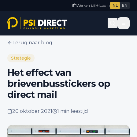
Werken bij
Login
NL
EN
Terug naar blog
Strategie
Het effect van
brievenbusstickers op
direct mail
20 oktober 2021
1 min
leestijd