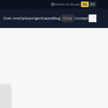
Werken bij
Login
NL
EN
Over ons
Oplossingen
Cases
Blog
Shop
Contact