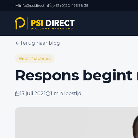
info@psidirect.nl
+31 (0)20 495 38 38
Terug naar blog
Best Practices
Respons begint
15 juli 2021
1 min
leestijd