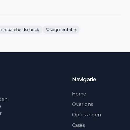
mailbaarheidscheck
segmentatie
Navigatie
Home
lpen
Over ons
e
r
Oplossingen
Cases