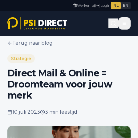
Werken bij
Login
NL
EN
Terug naar blog
Strategie
Direct Mail & Online =
Droomteam voor jouw
merk
10 juli 2023
3 min
leestijd