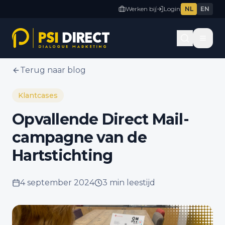
Werken bij
Login
NL
EN
Terug naar blog
Klantcases
Opvallende Direct Mail-
campagne van de
Hartstichting
4 september 2024
3 min
leestijd