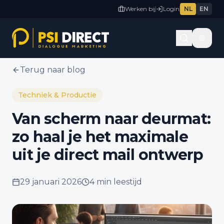
Werken bij
Login
NL
EN
Terug naar blog
Techniek & Productie
Van scherm naar deurmat:
zo haal je het maximale
uit je direct mail ontwerp
29 januari 2026
4 min
leestijd