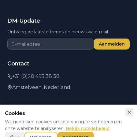
DM-Update
Ontvang de laatste trends en nieuws via e-mail.
Aanmelden
Contact
+31 (0)20 495 38 38
Amstelveen,
Nederland
Cookies
©
2026
PSI Direct.
Alle rechten voorbehouden.
Wij gebruiken cookies om je ervaring te verbeteren en
Privacybeleid
Algemene voorwaarden
Cookie-instellingen
onze website te analyseren.
Bekijk cookiebeleid