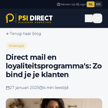
Werken bij
Login
NL
EN
Terug naar blog
Strategie
Direct mail en
loyaliteitsprogramma's: Zo
bind je je klanten
27 januari 2025
4 min
leestijd