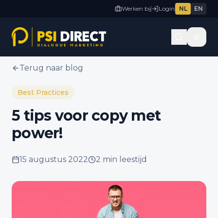
Werken bij
Login
NL
EN
Terug naar blog
Best Practices
5 tips voor copy met
power!
15 augustus 2022
2 min
leestijd