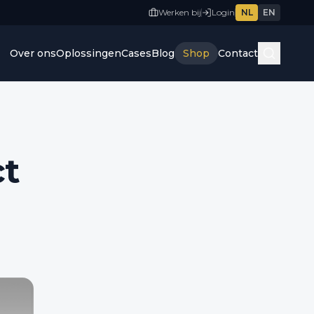
Werken bij
Login
NL
EN
Over ons
Oplossingen
Cases
Blog
Shop
Contact
ct