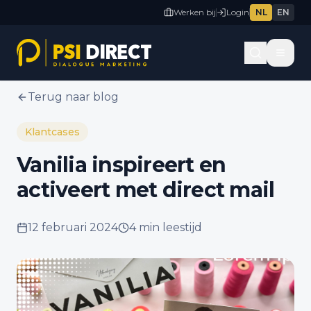
Werken bij
Login
NL
EN
Terug naar blog
Klantcases
Vanilia inspireert en
activeert met direct mail
12 februari 2024
4 min
leestijd