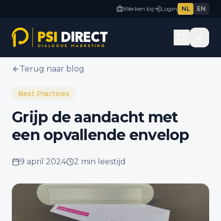
Werken bij
Login
NL
EN
Terug naar blog
Best Practices
Grijp de aandacht met
een opvallende envelop
9 april 2024
2 min
leestijd