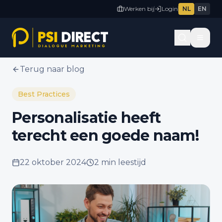
Werken bij
Login
NL
EN
Terug naar blog
Best Practices
Personalisatie heeft
terecht een goede naam!
22 oktober 2024
2 min
leestijd