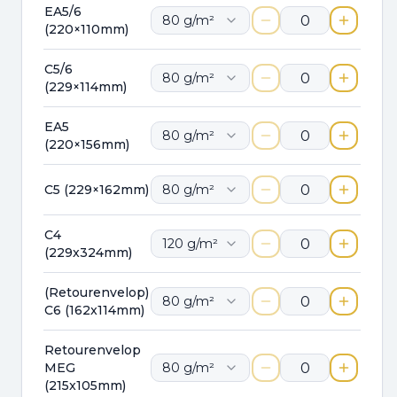
EA5/6
80
g/m²
(220×110mm)
C5/6
80
g/m²
(229×114mm)
EA5
80
g/m²
(220×156mm)
C5 (229×162mm)
80
g/m²
C4
120
g/m²
(229x324mm)
(Retourenvelop)
80
g/m²
C6 (162x114mm)
Retourenvelop
MEG
80
g/m²
(215x105mm)