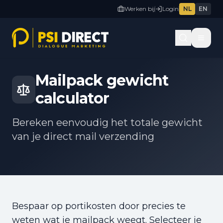
Werken bij
Login
NL
EN
Terug naar tools
Mailpack gewicht
calculator
Bereken eenvoudig het totale gewicht
van je direct mail verzending
Bespaar op portikosten door precies te
weten wat je mailpack weegt. Selecteer je