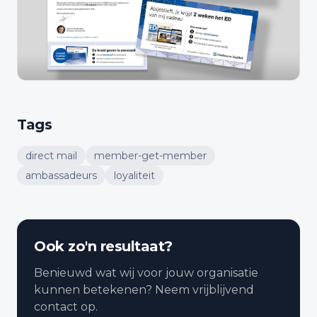
Tags
direct mail
member-get-member
ambassadeurs
loyaliteit
Ook zo'n resultaat?
Benieuwd wat wij voor jouw organisatie
kunnen betekenen? Neem vrijblijvend
contact op.